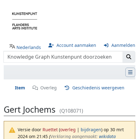
Account aanmaken
Aanmelden
Nederlands
Item
Overleg
Geschiedenis weergeven
Gert Jochems
(Q108071)
Versie door
Ruettet
(
overleg
|
bijdragen
)
op 30 mrt
2024 om 21:45
(‎
Verklaring aangemaakt:
wikidata