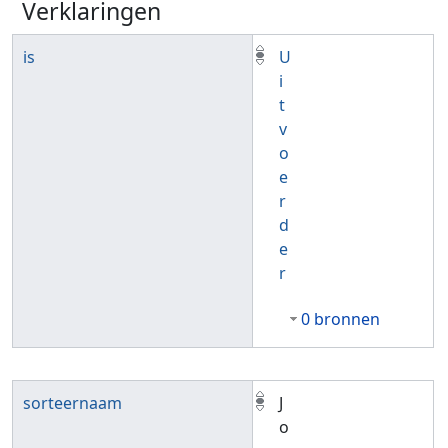
Verklaringen
is
U
i
t
v
o
e
r
d
e
r
0 bronnen
sorteernaam
J
o