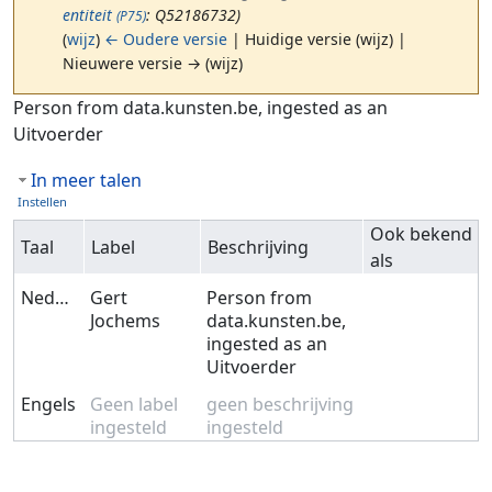
entiteit
: Q52186732)
(P75)
(
wijz
)
← Oudere versie
| Huidige versie (wijz) |
Nieuwere versie → (wijz)
Ga naar:
navigatie
,
zoeken
Person from data.kunsten.be, ingested as an
Uitvoerder
In meer talen
Instellen
Ook bekend
Taal
Label
Beschrijving
als
Nederlands
Gert
Person from
Jochems
data.kunsten.be,
ingested as an
Uitvoerder
Engels
Geen label
geen beschrijving
ingesteld
ingesteld