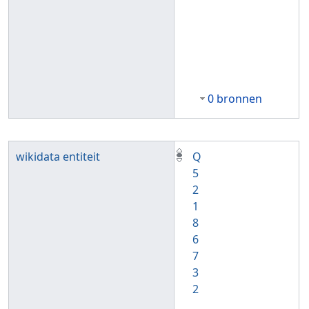
0 bronnen
wikidata entiteit
Q
5
2
1
8
6
7
3
2