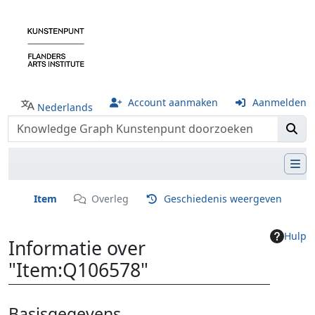
Account aanmaken
Aanmelden
Nederlands
Item
Overleg
Geschiedenis weergeven
Hulp
Informatie over
"Item:Q106578"
Ga naar:
navigatie
,
zoeken
Basisgegevens