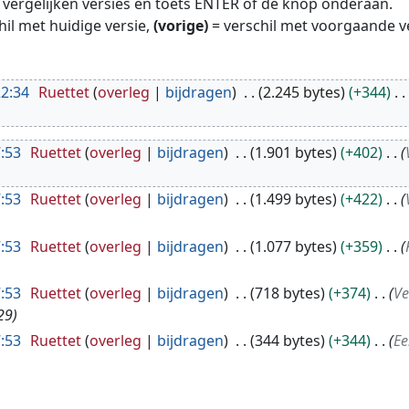
te vergelijken versies en toets ENTER of de knop onderaan.
hil met huidige versie,
(vorige)
= verschil met voorgaande v
22:34
Ruettet
overleg
bijdragen
2.245 bytes
+344
:53
Ruettet
overleg
bijdragen
1.901 bytes
+402
:53
Ruettet
overleg
bijdragen
1.499 bytes
+422
:53
Ruettet
overleg
bijdragen
1.077 bytes
+359
:53
Ruettet
overleg
bijdragen
718 bytes
+374
Ve
29
:53
Ruettet
overleg
bijdragen
344 bytes
+344
Ee