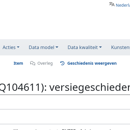
Nederl
Acties
Data model
Data kwaliteit
Kunstens
Item
Overleg
Geschiedenis weergeven
Q104611): versiegeschiede