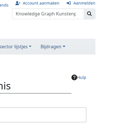
Account aanmaken
Aanmelden
ands
ector lijstjes
Bijdragen
Hulp
nis