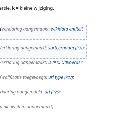
ersie,
k
= kleine wijziging.
Verklaring aangemaakt:
wikidata entiteit
Verklaring aangemaakt:
sorteernaam
:
(P31)
Verklaring aangemaakt:
is
:
Uitvoerder
(P1)
Kwalificatie toegevoegd:
url type
:
(P27)
rklaring aangemaakt:
url
:
(P26)
n nieuw item aangemaakt