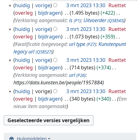
2
huidig
vorige
3 mrt 2023 13:30
Ruettet
0
overleg
bijdragen
1.495 bytes
+422
2
Verklaring aangemaakt:
is
:
Uitvoerder
(P1)
(Q58543)
3
huidig
vorige
3 mrt 2023 13:30
Ruettet
overleg
bijdragen
1.073 bytes
+359
Kwalificatie toegevoegd:
url type
:
Kunstenpunt
(P27)
legacy url
(Q58527)
huidig
vorige
3 mrt 2023 13:30
Ruettet
overleg
bijdragen
714 bytes
+374
Verklaring aangemaakt:
url
:
(P26)
https://data.kunsten.be/people/1957884
huidig
vorige
3 mrt 2023 13:30
Ruettet
overleg
bijdragen
340 bytes
+340
Een
nieuw item aangemaakt
Hulpmiddelen