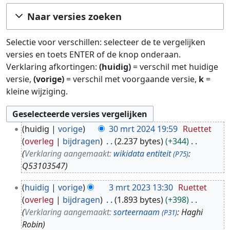
Ga naar:
navigatie
,
zoeken
Naar versies zoeken
Selectie voor verschillen: selecteer de te vergelijken
versies en toets ENTER of de knop onderaan.
Verklaring afkortingen:
(huidig)
= verschil met huidige
versie,
(vorige)
= verschil met voorgaande versie,
k
=
kleine wijziging.
3
huidig
vorige
30 mrt 2024 19:59
Ruettet
0
overleg
bijdragen
2.237 bytes
+344
m
Verklaring aangemaakt:
wikidata entiteit
:
(P75)
r
Q53103547
t
3
2
huidig
vorige
3 mrt 2023 13:30
Ruettet
m
0
overleg
bijdragen
1.893 bytes
+398
r
2
Verklaring aangemaakt:
sorteernaam
: Haghi
(P31)
t
4
Robin