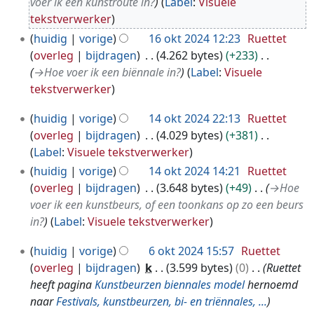
voer ik een kunstroute in?
Label
:
Visuele
2
tekstverwerker
4
huidig
vorige
16 okt 2024 12:23
Ruettet
overleg
bijdragen
4.262 bytes
+233
→
Hoe voer ik een biënnale in?
Label
:
Visuele
tekstverwerker
1
huidig
vorige
14 okt 2024 22:13
Ruettet
4
overleg
bijdragen
4.029 bytes
+381
o
G
Label
:
Visuele tekstverwerker
k
e
huidig
vorige
14 okt 2024 14:21
Ruettet
t
e
overleg
bijdragen
3.648 bytes
+49
→
Hoe
2
n
voer ik een kunstbeurs, of een toonkans op zo een beurs
0
b
in?
Label
:
Visuele tekstverwerker
2
e
4
6
huidig
vorige
6 okt 2024 15:57
Ruettet
w
o
overleg
bijdragen
k
3.599 bytes
0
Ruettet
e
k
heeft pagina
Kunstbeurzen biennales model
hernoemd
r
t
naar
Festivals, kunstbeurzen, bi- en triënnales, ...
k
2