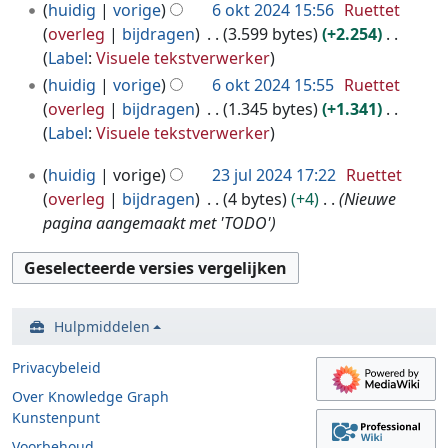
i
huidig
vorige
6 okt 2024 15:56
Ruettet
0
n
overleg
bijdragen
3.599 bytes
+2.254
2
g
G
Label
:
Visuele tekstverwerker
4
s
e
huidig
vorige
6 okt 2024 15:55
Ruettet
s
e
overleg
bijdragen
1.345 bytes
+1.341
a
n
G
Label
:
Visuele tekstverwerker
m
b
e
2
huidig
vorige
23 jul 2024 17:22
Ruettet
e
e
e
3
overleg
bijdragen
4 bytes
+4
Nieuwe
n
w
n
j
pagina aangemaakt met 'TODO'
v
e
b
u
a
r
e
l
t
k
w
2
t
i
e
0
i
n
r
Hulpmiddelen
2
n
g
k
4
g
s
Privacybeleid
i
s
n
Over Knowledge Graph
a
Kunstenpunt
g
m
s
Voorbehoud