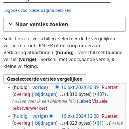
Logboek voor deze pagina bekijken
Ga naar:
navigatie
,
zoeken
Naar versies zoeken
Selectie voor verschillen: selecteer de te vergelijken
versies en toets ENTER of de knop onderaan.
Verklaring afkortingen:
(huidig)
= verschil met huidige
versie,
(vorige)
= verschil met voorgaande versie,
k
=
kleine wijziging.
1
huidig
vorige
16 okt 2024 20:39
Ruettet
6
overleg
bijdragen
4.810 bytes
+487
o
→
Hoe voer ik een biënnale in?
Label
:
Visuele
k
tekstverwerker
t
huidig
vorige
16 okt 2024 12:28
Ruettet
2
overleg
bijdragen
4.323 bytes
+61
→
Hoe
0