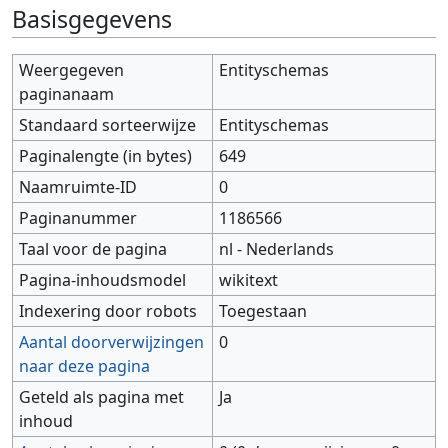
Ga naar:
navigatie
,
zoeken
Basisgegevens
Weergegeven
Entityschemas
paginanaam
Standaard sorteerwijze
Entityschemas
Paginalengte (in bytes)
649
Naamruimte-ID
0
Paginanummer
1186566
Taal voor de pagina
nl - Nederlands
Pagina-inhoudsmodel
wikitext
Indexering door robots
Toegestaan
Aantal doorverwijzingen
0
naar deze pagina
Geteld als pagina met
Ja
inhoud